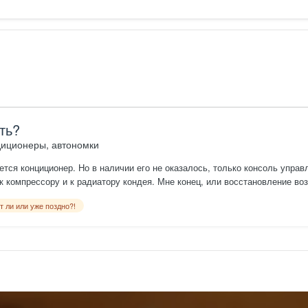
ть?
диционеры, автономки
тся конциционер. Но в наличии его не оказалось, только консоль управл
 к компрессору и к радиатору кондея. Мне конец, или восстановление в
адиатор с вентилятором и компрессор? Прошу у вас помощи и совета.
т ли или уже поздно?!