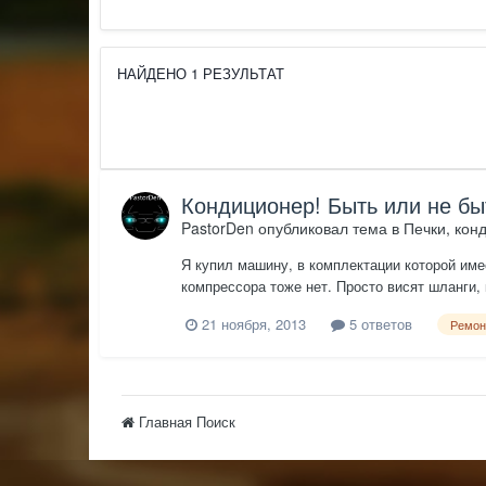
НАЙДЕНО 1 РЕЗУЛЬТАТ
Кондиционер! Быть или не бы
PastorDen
опубликовал тема в
Печки, кон
Я купил машину, в комплектации которой имее
компрессора тоже нет. Просто висят шланги,
подводы? Будет ли толк от траты денег на р
21 ноября, 2013
5 ответов
Ремон
Главная
Поиск