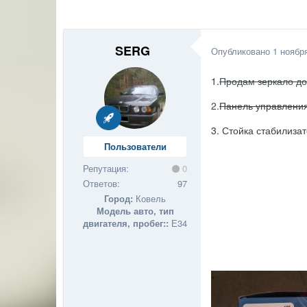
SERG
Опубликовано
1 ноябр
1.
Продам зеркало до 
2.
Панель управления
3. Стойка стабилизат
Пользователи
Репутация:
0
Ответов:
97
Город:
Ковель
Модель авто, тип
двигателя, пробег::
Е34