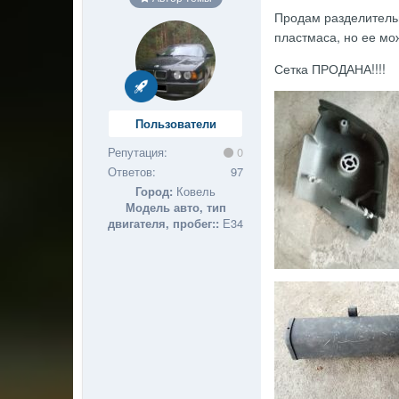
Продам разделительн
пластмаса, но ее мож
Сетка ПРОДАНА!!!!
Пользователи
Репутация:
0
Ответов:
97
Город:
Ковель
Модель авто, тип
двигателя, пробег::
Е34