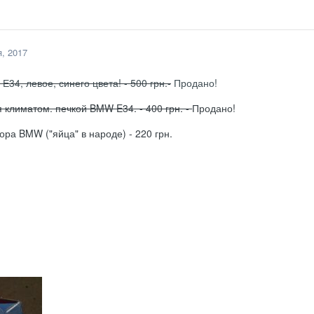
я, 2017
Е34, левое, синего цвета! - 500 грн.-
Продано!
 климатом. печкой BMW E34. - 400 грн. -
Продано!
ора BMW ("яйца" в народе) - 220 грн.