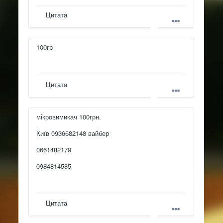
Цитата
100гр
Цитата
мікровимикач 100грн.
Київ 0936682148 вайбер
0661482179
0984814585
Цитата