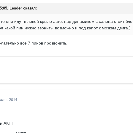
5:05, Lesder сказал:
 то они идут в левой крыло авто. над динамиком с салона стоит блок
ря какой пин нужно звонить. возможно и под капот к мозкам двига.)
елательно все 7 пинов прозвонить.
аля, 2014
ги АКПП