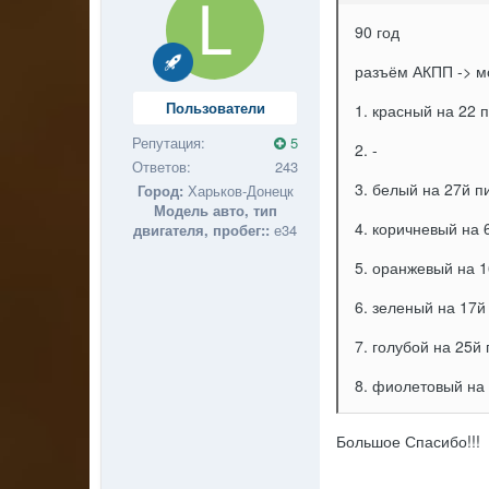
90 год
разъём АКПП -> м
Пользователи
1. красный на 22 
Репутация:
5
2. -
Ответов:
243
3. белый на 27й п
Город:
Харьков-Донецк
Модель авто, тип
4. коричневый на 
двигателя, пробег::
е34
5. оранжевый на 1
6. зеленый на 17й
7. голубой на 25й
8. фиолетовый на
Большое Спасибо!!!